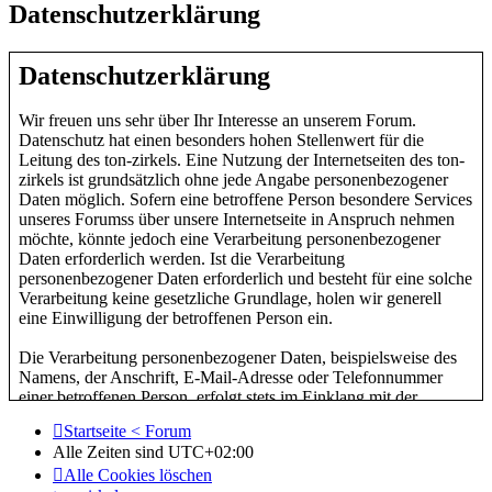
Datenschutzerklärung
Datenschutzerklärung
Wir freuen uns sehr über Ihr Interesse an unserem Forum.
Datenschutz hat einen besonders hohen Stellenwert für die
Leitung des ton-zirkels. Eine Nutzung der Internetseiten des ton-
zirkels ist grundsätzlich ohne jede Angabe personenbezogener
Daten möglich. Sofern eine betroffene Person besondere Services
unseres Forumss über unsere Internetseite in Anspruch nehmen
möchte, könnte jedoch eine Verarbeitung personenbezogener
Daten erforderlich werden. Ist die Verarbeitung
personenbezogener Daten erforderlich und besteht für eine solche
Verarbeitung keine gesetzliche Grundlage, holen wir generell
eine Einwilligung der betroffenen Person ein.
Die Verarbeitung personenbezogener Daten, beispielsweise des
Namens, der Anschrift, E-Mail-Adresse oder Telefonnummer
einer betroffenen Person, erfolgt stets im Einklang mit der
Datenschutz-Grundverordnung und in Übereinstimmung mit den
Startseite < Forum
für die ton-zirkel geltenden landesspezifischen
Alle Zeiten sind
UTC+02:00
Datenschutzbestimmungen. Mittels dieser Datenschutzerklärung
Alle Cookies löschen
möchte unser Forum die Öffentlichkeit über Art, Umfang und